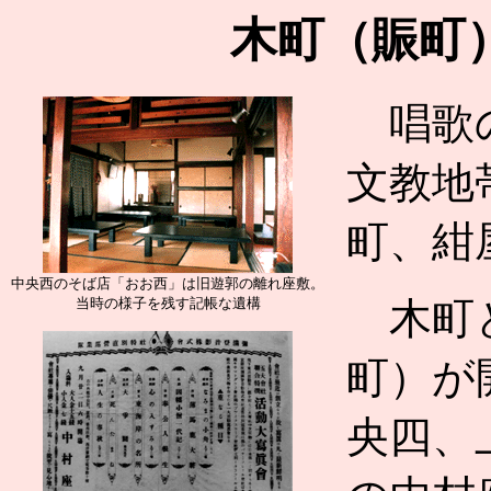
木町（賑町
唱歌の
文教地
町、紺
中央西のそば店「おお西」は旧遊郭の離れ座敷。
当時の様子を残す記帳な遺構
木町と
町）が
央四、